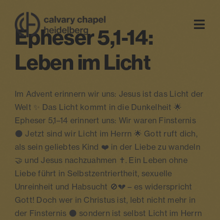
Zum
Inhalt
Epheser 5,1-14:
Togg
springen
Navi
Leben im Licht
startseite
Im Advent erinnern wir uns: Jesus ist das Licht der
über uns
Welt ✨ Das Licht kommt in die Dunkelheit 🌟
Epheser 5,1–14 erinnert uns: Wir waren Finsternis
gottesdienst
🌑 Jetzt sind wir Licht im Herrn 🌟 Gott ruft dich,
als sein geliebtes Kind ❤️ in der Liebe zu wandeln
🤝 und Jesus nachzuahmen ✝️. Ein Leben ohne
events
Liebe führt in Selbstzentriertheit, sexuelle
Unreinheit und Habsucht 🚫💔 – es widerspricht
kontakt
Gott! Doch wer in Christus ist, lebt nicht mehr in
der Finsternis 🌑 sondern ist selbst Licht im Herrn