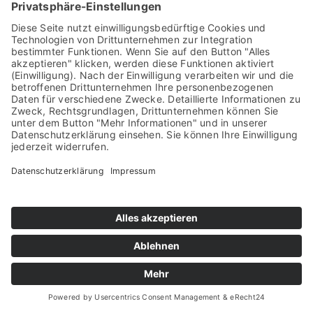
“Lasst euch von niemand mit
leeren Worten verführen! Denn um
dieser Dinge willen kommt der
Zorn Gottes über die Söhne des
Ungehorsams.” (Eph 5,6)
Die Menschen aus der Gemeinde in Ephesus
lebten damals in einer Stadt, in der es kulturell als
ganz normal und harmlos galt, an
Tempelprostitution und anderen Opfer-Ritualen
für die Göttin Artemis teilzunehmen. Aber Paulus
warnt hier ernstlich: Lass dich nicht verführen von
leeren Worten – Worten, die behaupten: „Unzucht,
Unreinheit und Habsucht – das ist doch alles nicht
so schlimm.“