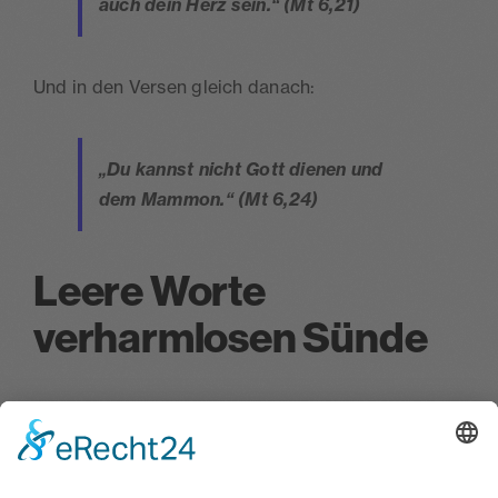
auch dein Herz sein.“ (Mt 6,21)
Und in den Versen gleich danach:
„Du kannst nicht Gott dienen und
dem Mammon.“ (Mt 6,24)
Leere Worte
verharmlosen Sünde
Weiter in Epheser 5,6: