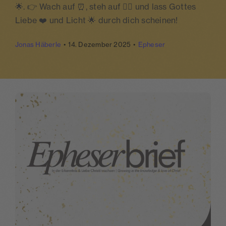
🌟. 👉 Wach auf ⏰, steh auf 🚶‍♀️ und lass Gottes
spenden
Liebe ❤️ und Licht 🌟 durch dich scheinen!
login
Jonas Häberle
•
14. Dezember 2025
•
Epheser