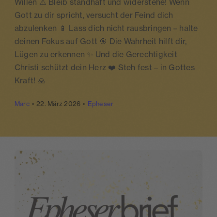
Willen ⚠️ Bleib standhaft und widerstehe! Wenn
spenden
Gott zu dir spricht, versucht der Feind dich
abzulenken 📱 Lass dich nicht rausbringen – halte
login
deinen Fokus auf Gott 🎯 Die Wahrheit hilft dir,
Lügen zu erkennen ✨ Und die Gerechtigkeit
Christi schützt dein Herz ❤️ Steh fest – in Gottes
Kraft! 🙏
Marc
•
22. März 2026
•
Epheser