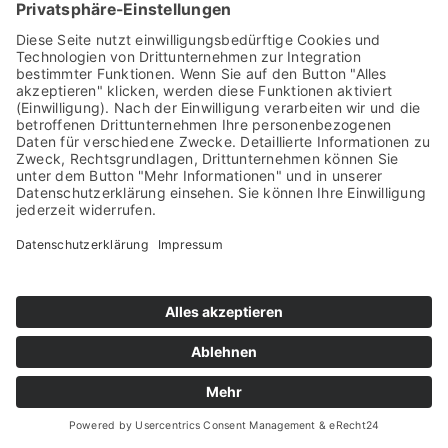
Auch heute fällt es vielen schwer, Wahrheit
eindeutig zu bestimmen. Häufig hört man,
Wahrheit sei relativ und jeder habe seine eigene.
Aber das ist ein typischer Angriff Satans, denn das
stimmt nicht. In der Bibel können wir klar lesen,
was die Wahrheit ist. In einem der bekanntesten
Verse steht:
„Ich bin der Weg, die Wahrheit und
das Leben.“ (Johannes 14,6)
Weiterhin sagt Jesus folgendes über die Wahrheit:
Da sprach Jesus zu den Juden, die