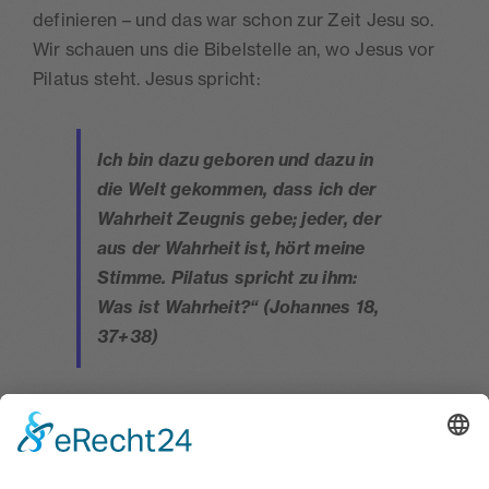
definieren – und das war schon zur Zeit Jesu so.
Wir schauen uns die Bibelstelle an, wo Jesus vor
Pilatus steht. Jesus spricht:
Ich bin dazu geboren und dazu in
die Welt gekommen, dass ich der
Wahrheit
Zeugnis gebe; jeder, der
aus der
Wahrheit
ist, hört meine
Stimme. Pilatus spricht zu ihm:
Was ist Wahrheit?“ (Johannes 18,
37+38)
Pilatus kann nicht verstehen, was Jesus erklärt. Zu
dieser Zeit war die Frage nach der Wahrheit auch
schon ein schwieriges Thema der Philosophie.