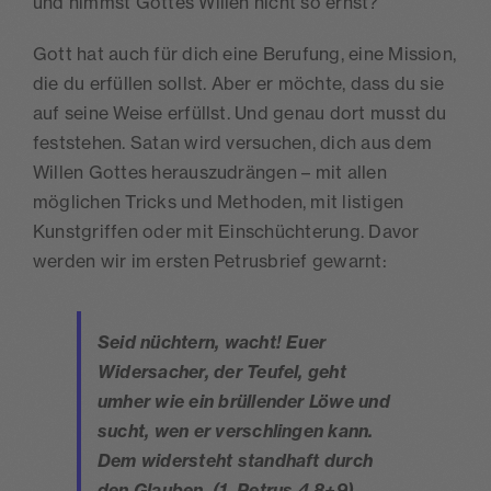
und nimmst Gottes Willen nicht so ernst?
Gott hat auch für dich eine Berufung, eine Mission,
die du erfüllen sollst. Aber er möchte, dass du sie
auf seine Weise erfüllst. Und genau dort musst du
feststehen. Satan wird versuchen, dich aus dem
Willen Gottes herauszudrängen – mit allen
möglichen Tricks und Methoden, mit listigen
Kunstgriffen oder mit Einschüchterung. Davor
werden wir im ersten Petrusbrief gewarnt:
Seid nüchtern, wacht! Euer
Widersacher, der Teufel, geht
umher wie ein brüllender Löwe und
sucht, wen er verschlingen kann.
Dem widersteht
standhaft
durch
den Glauben. (1. Petrus 4,8+9)