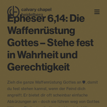
Zum
Inhalt
Epheser 6,14: Die
Togg
springen
Navi
Waffenrüstung
startseite
Gottes – Stehe fest
über uns
in Wahrheit und
Gerechtigkeit
gottesdienst
events
Zieh die ganze Waffenrüstung Gottes an 🛡️, damit
du fest stehen kannst, wenn der Feind dich
kontakt
angreift. Er bietet dir oft scheinbar einfache
Abkürzungen an – doch sie führen weg von Gottes