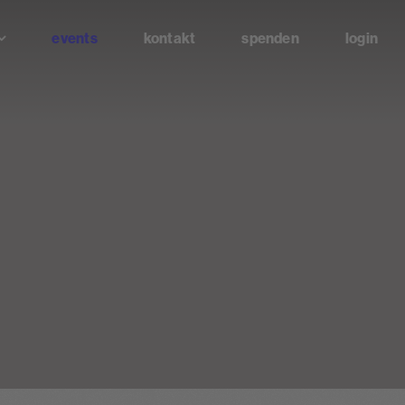
events
kontakt
spenden
login